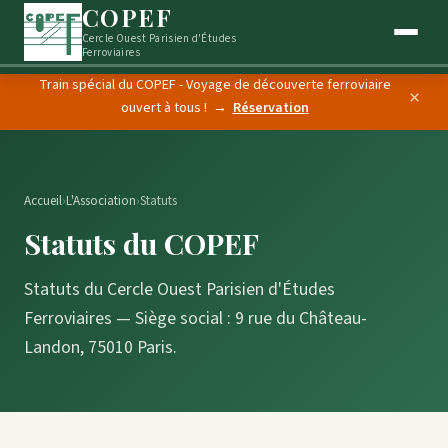
COPEF
Cercle Ouest Parisien d'Études
Ferroviaires
Train spécial du COPEF - Voyage de découverte ferroviaire
×
ouvert à tous ! →
Réservation
Accueil
›
L'Association
›
Statuts
Statuts du COPEF
Statuts du Cercle Ouest Parisien d'Études
Ferroviaires — Siège social : 9 rue du Château-
Landon, 75010 Paris.